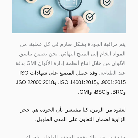
مراقبة الجودة بشكل صارم في كل عملية، من
اد الخام إلى المنتج النهائي. نحن نضمن تناسق
الألوان من خلال اتباع أنظمة إدارة الألوان GMI بدقة
الطباعة.
وقد حصل المصنع على شهادات ISO
9001:2015، وISO 14001:2015، وISO 22000:2018،
د من الزمن، كنا مقتنعين بأن الجودة هي حجر
وية لضمان التعاون على المدى الطويل.
ة بي جي باك
يقوم المختبر الداخلي بإجراء