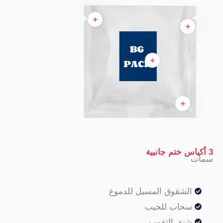
لشقوق المسيل للدموع
حاب للجيب
نق الثقوب