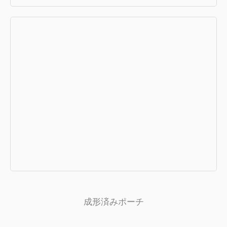
HFFS包装機
医薬品や医療製品に最適なパッケージン
グソリューション。
もっと見る+
成形済みポーチ