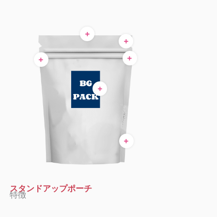
切
カ
光
さ
注
ダ
り
ス
沢
ま
ぎ
イ
込
タ
ま
ざ
口
カ
み
ム
た
ま
や
ッ
デ
は
な
そ
ト
ザ
マ
ジ
の
コ
イ
ッ
ッ
他
ー
ン
ト
パ
の
ナ
と
ー
付
ー
製
ま
属
ハ
品
た
品
ン
スタンドアップポーチ
ウ
は
を
ド
特徴
ィ
エ
追
ル