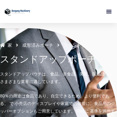
内
容
を
について
製品
応用
リソース
接触
ス
キ
ッ
家
成形済みポーチ
スタンドアップポーチ
プ
スタンドアップポーチ
スタンドアップパウチは、食品、非食品、美容、医薬品など、
さまざまな業界に適しています。
80％の用途は食品であり、自立できるため、より便利であ
る。
で
小売店のディスプレイや家庭での保管に。食品用のジ
ッパーオプションもご用意しています。
同様に
基準を満たす