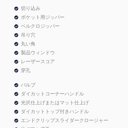
ン
ン
加
切り込み
ド
ド
す
ポケット用ジッパー
ウ
ク
る
ベルクロジッパー
リ
吊り穴
ッ
丸い角
プ
製品ウィンドウ
ス
レーザースコア
ラ
穿孔
イ
ダ
バルブ
ー
ダイカットコーナーハンドル
開
光沢仕上げまたはマット仕上げ
閉
ダイカットトップ付きハンドル
エンドクリップスライダークロージャー