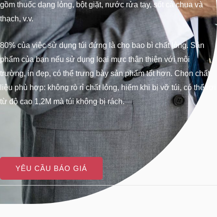
gồm thuốc dạng lỏng, bột giặt, nước rửa tay, sốt cà chua và
thạch, v.v.
80% của việc sử dụng túi đứng là
cho bao bì chất lỏng.
Sản
phẩm của bạn nếu sử dụng loại mực thân thiện với môi
trường, in đẹp, có thể trưng bày sản phẩm tốt hơn.
Chọn chất
liệu phù hợp: không rò rỉ chất lỏng, hiếm khi bị vỡ túi, có thể rơi
từ độ cao 1,2M mà túi không bị rách.
YÊU CẦU BÁO GIÁ