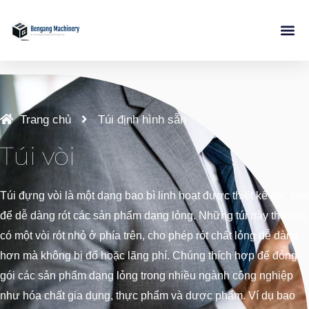
Chuyển
đến
nội
Trang Chủ
Sản Ph
Ứng Dụ
Liên Hệ
dung
Trang chủ
Túi định hình sẵn
Túi vòi
Túi vòi
Túi đựng vòi là một dạng bao bì linh hoạt được thiết kế đặc biệt
để dễ dàng rót các sản phẩm dạng lỏng. Những túi này thường
có một vòi rót nhỏ ở phía trên, cho phép rót chất lỏng dễ dàng
hơn mà không bị đổ hoặc lãng phí. Chúng thích hợp để đóng
gói các sản phẩm dạng lỏng trong nhiều ngành công nghiệp
như hóa chất gia dụng, thực phẩm và dược phẩm. Ví dụ bao