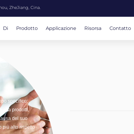
ou, ZheJiang, Cina.
Di
Prodotto
Applicazione
Risorsa
Contatto
ondo piatto
do
opo specifico:
a alta
prodotti,
causa del suo
più alto rispetto