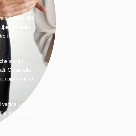
re qualità
facilità
superiore della
o i lati,
che sia più
ali. Grazie alla
occupare meno
 verticali, che
fali dei negozi.