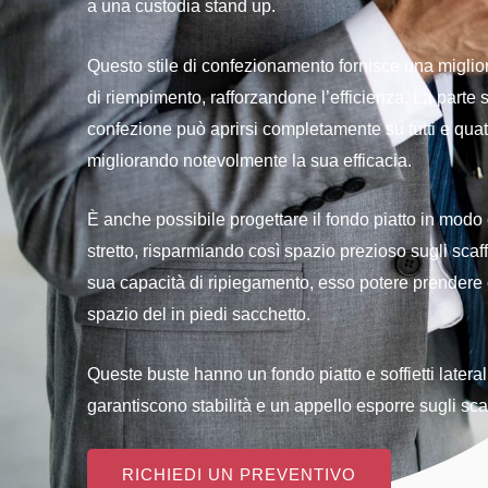
a una custodia stand up.
Questo stile di confezionamento fornisce una miglio
di riempimento,
rafforzandone l’efficienza.
La parte 
confezione può aprirsi
completamente su tutti e quattr
migliorando notevolmente la sua efficacia.
È anche possibile progettare il fondo piatto in modo 
stretto, risparmiando così spazio prezioso sugli scaff
sua capacità di ripiegamento, esso
potere prendere
spazio del
in piedi
sacchetto.
Queste buste hanno un fondo piatto e soffietti laterali
garantiscono stabilità
e un appello
esporre sugli scaf
RICHIEDI UN PREVENTIVO