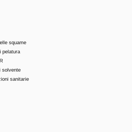
delle squame
i pelatura
TR
i solvente
ioni sanitarie