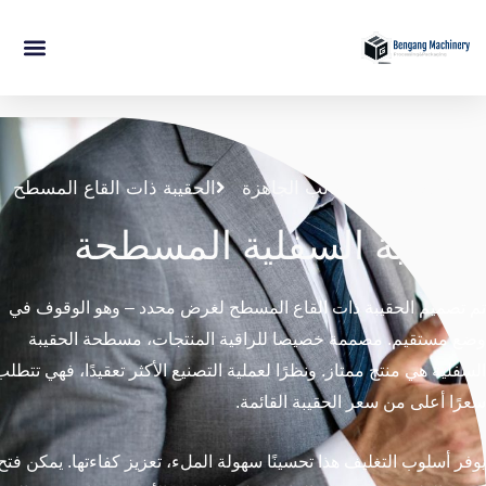
الحقائب الجاهزة
الحقيبة ذات القاع المسطح
يبة السفلية المسطحة
الحقيبة ذات القاع المسطح لغرض محدد – وهو الوقوف في
م. مصممة خصيصا للراقية
المنتجات، مسطحة
الحقيبة
منتج ممتاز. ونظرًا لعملية التصنيع الأكثر تعقيدًا، فهي تتطلب
 من سعر الحقيبة القائمة.
 التغليف هذا تحسينًا
سهولة الملء،
تعزيز كفاءتها.
يمكن فتح