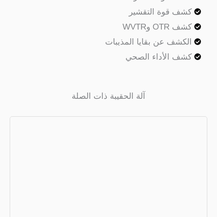
ف قوة التقشير
OTR وWVTR
كشف عن بقايا المذيبات
ف الأداء الصحي
آلة الحقيبة ذات الصلة
آلة تعبئة VFFS
السعر المنخفض والسرعة العالية. الحل
المثالي للتغليف للمنتج المشترك.