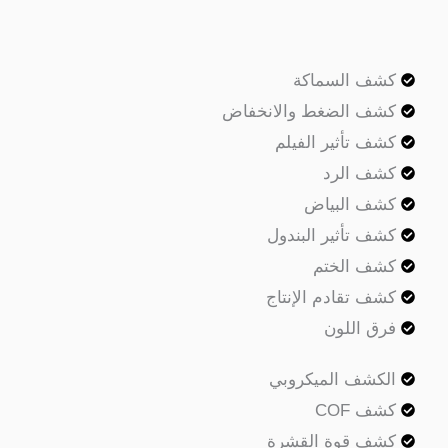
ف السماكة
ف الضغط والانخفاض
ف تأثير الفيلم
ف الرد
ف البياض
ف تأثير البندول
ف الختم
ف تقادم الإنتاج
ق اللون
كشف الميكروبي
ف COF
ف قوة القشرة