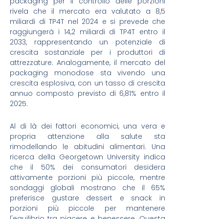
packaging per il controllo delle porzioni
rivela che il mercato era valutato a 8,5
miliardi di TP4T nel 2024 e si prevede che
raggiungerà i 14,2 miliardi di TP4T entro il
2033, rappresentando un potenziale di
crescita sostanziale per i produttori di
attrezzature. Analogamente, il mercato del
packaging monodose sta vivendo una
crescita esplosiva, con un tasso di crescita
annuo composto previsto di 6,81% entro il
2025.
Al di là dei fattori economici, una vera e
propria attenzione alla salute sta
rimodellando le abitudini alimentari. Una
ricerca della Georgetown University indica
che il 50% dei consumatori desidera
attivamente porzioni più piccole, mentre
sondaggi globali mostrano che il 65%
preferisce gustare dessert e snack in
porzioni più piccole per mantenere
l'equilibrio tra piacere e benessere. Questa