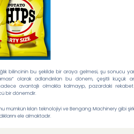
ağlık bilincinin bu şekilde bir araya gelmesi, şu sonucu yar
laması” olarak adlandırılan bu dönem, çeşitli küçük a
n sadece avantajlı olmakla kalmayıp, pazardaki rekabe
cü bir dönemdir.
bunu mümkün kılan teknolojiyi ve Bengang Machinery gibi şirk
ıklarını ele almaktadır.