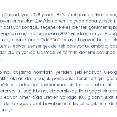
çlendiriyor. 2025 yılında, 84% tüketici artan fiyatlar ya
lasyon oranı olan 2,4%'den önemli ölçüde daha yüksek. B
n porsiyon kontrollü seçeneklere eşi benzeri görülmemiş bi
 yapılan araştırmalar, pazarın 2024 yılında 8,5 milyar £ de
£'a ulaşmasının öngörüldüğünü ortaya koyuyor; bu da e
i temsil ediyor. Benzer şekilde, tek porsiyonluk ambalaj pa
adar 21,0 milyar £'a ulaşması ve tahmin dönemi boyunca 6
r.
ilinci, atıştırma normlarını yeniden şekillendiriyor. Geo
n aktif olarak daha küçük porsiyonlar tercih ettiğini göste
 sağlık arasındaki dengeyi korumak için tatlı ve atıştırmalıkla
eriyor. Bu sağlık bilinci, ekonomik koşullara geçici bir tepki
il ediyor. Amerika'da üretilen yaklaşık 40% gıdanın israf e
de, daha küçük paket boyutları hem kişisel sağlık hem de 
 sunuyor.