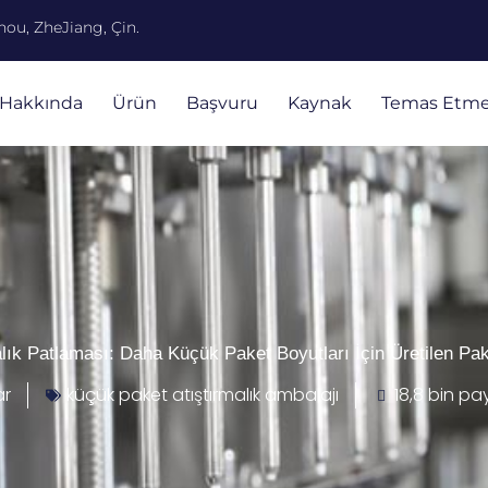
ou, ZheJiang, Çin.
Hakkında
Ürün
Başvuru
Kaynak
Temas Etm
lık Patlaması: Daha Küçük Paket Boyutları İçin Üretilen Pa
ar
küçük paket atıştırmalık ambalajı
18,8 bin pa