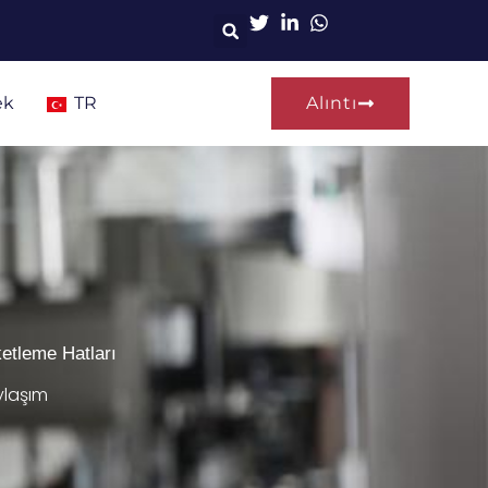
ek
TR
Alıntı
ketleme Hatları
ylaşım