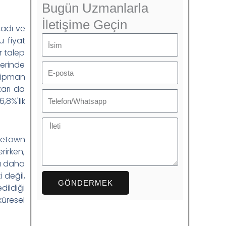
Bugün Uzmanlarla
İletişime Geçin
şadı ve
u fiyat
İsim
r talep
ğerinde
E-
kipman
posta
zarı da
Telefon
,8%'lik
İleti
rgetown
rirken,
rı daha
 değil,
GÖNDERMEK
dildiği
küresel