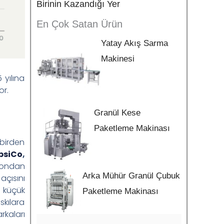
Birinin Kazandığı Yer
En Çok Satan Ürün
Yatay Akış Sarma
Makinesi
 yılına
or.
Granül Kese
Paketleme Makinası
 birden
psiCo
,
yondan
Arka Mühür Granül Çubuk
açısını
a küçük
Paketleme Makinası
skılara
kaları