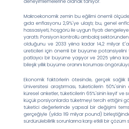
deneyimlemelerine olanak tanıyor.
Makroekonomik zemin bu eğilimi önemli ölçüde gü
gıda enflasyonu 2,9%'ye ulaştı; bu, genel enf
hassasiyeti, hoşgörü ile uygun fiyatı dengeleye
yarattı. Porsiyon kontrollü ambalaj sektöründen
olduğunu ve 2033 yılına kadar 14,2 milyar 
üreticileri için önemli bir büyüme potansiyelin
patlayıcı bir büyüme yaşıyor ve 2025 yılına k
bileşik yıllık büyüme oranını koruması öngörülüyo
Ekonomik faktörlerin ötesinde, gerçek sağlık b
Üniversitesi araştırması, tüketicilerin 50%'sini
küresel anketler, tüketicilerin 65%'sinin keyif ve
küçük porsiyonlarda tüketmeyi tercih ettiğini göst
tüketici değerlerinde yapısal bir değişimi tems
gerçeğiyle (yılda 119 milyar pound) birleştiğin
sürdürülebilirlik sorunlarına karşı etkili bir çözüm