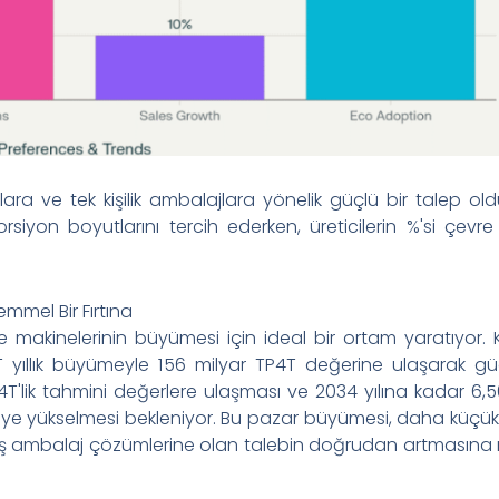
nlara ve tek kişilik ambalajlara yönelik güçlü bir talep o
rsiyon boyutlarını tercih ederken, üreticilerin %'si çevr
mmel Bir Fırtına
 makinelerinin büyümesi için ideal bir ortam yaratıyor. 
3T yıllık büyümeyle 156 milyar TP4T değerine ulaşarak gü
T'lik tahmini değerlere ulaşması ve 2034 yılına kadar 6,
4T'ye yükselmesi bekleniyor. Bu pazar büyümesi, daha küçü
işmiş ambalaj çözümlerine olan talebin doğrudan artmasın