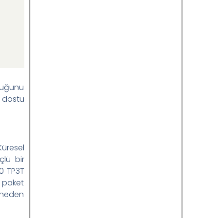
lduğunu
e dostu
Küresel
çlü bir
50 TP3T
k paket
a neden