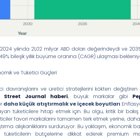
 2024 yılında 21,02 milyar ABD doları değerindeydi ve 2035
49% bileşik yıllık büyüme oranına (CAGR) ulaşması bekleniy
nomik ve Tüketici Güçleri
ci davranışlarını ve üretici stratejilerini kökten değiştiren
 Street Journal haberi
, büyük markalar gibi
Pe
or
daha küçük atıştırmalık ve içecek boyutları
Enflas
n tüketicilere hitap etmek için. Bu olgu, kritik bir bakış 
keticiler favori markalarını tamamen terk etmek yerine, dah
tırma alışkanlıklarını sürdürüyor. Bu yaklaşım, ekonomik ba
e tüketicilerin bütçelerine dikkat ederek premium mar