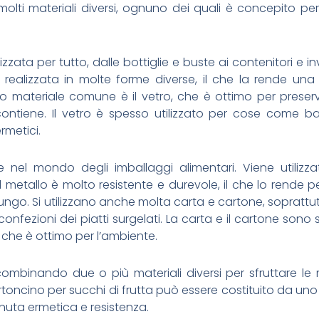
 molti materiali diversi, ognuno dei quali è concepito pe
zzata per tutto, dalle bottiglie e buste ai contenitori e inv
 realizzata in molte forme diverse, il che la rende una
tro materiale comune è il vetro, che è ottimo per preser
ntiene. Il vetro è spesso utilizzato per cose come bar
rmetici.
 nel mondo degli imballaggi alimentari. Viene utilizza
. Il metallo è molto resistente e durevole, il che lo rende p
lungo. Si utilizzano anche molta carta e cartone, soprattu
 confezioni dei piatti surgelati. La carta e il cartone sono
il che è ottimo per l’ambiente.
 combinando due o più materiali diversi per sfruttare le m
toncino per succhi di frutta può essere costituito da uno
enuta ermetica e resistenza.