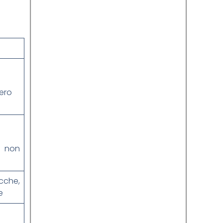
e
gero
, non
che,
e