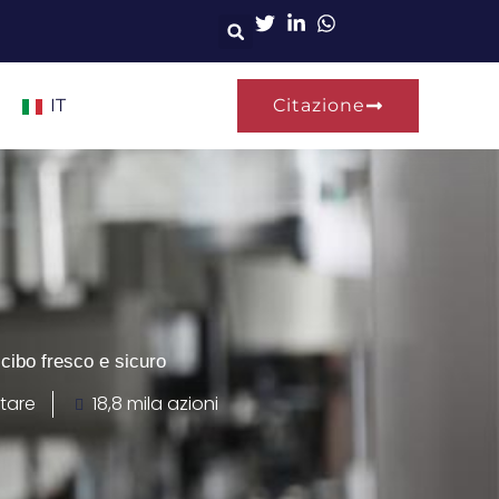
IT
Citazione
 cibo fresco e sicuro
ntare
18,8 mila azioni