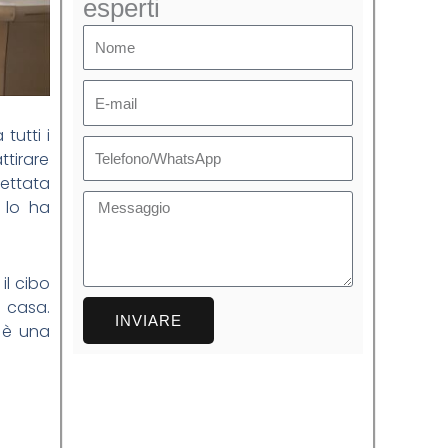
esperti
Nome
E-
mail
tutti i
Telefono
ttirare
gettata
 lo ha
Messaggio
il cibo
a casa.
INVIARE
: è una