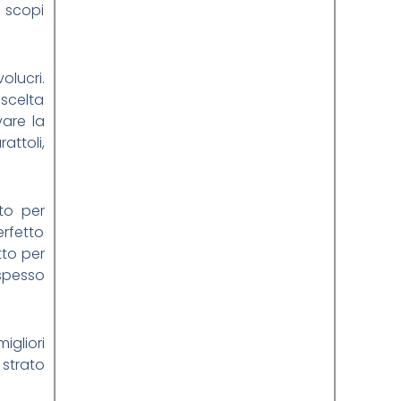
r scopi
olucri.
 scelta
vare la
attoli,
to per
erfetto
tto per
 spesso
igliori
 strato