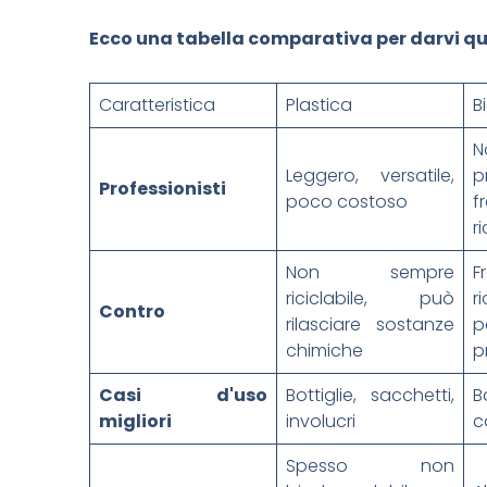
Ecco una tabella comparativa per darvi qu
Caratteristica
Plastica
B
N
Leggero, versatile,
Professionisti
poco costoso
f
r
Non sempre
F
riciclabile, può
r
Contro
rilasciare sostanze
chimiche
p
Casi d'uso
Bottiglie, sacchetti,
B
migliori
involucri
c
Spesso non