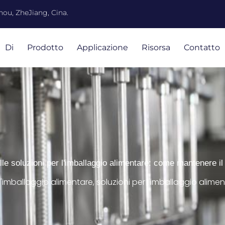
ou, ZheJiang, Cina.
Di
Prodotto
Applicazione
Risorsa
Contatto
alle soluzioni per l'imballaggio alimentare: come mantenere il
l'imballaggio alimentare
,
soluzioni per l'imballaggio alime