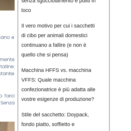
senza sgocciolamento e puliti in
loco
Il vero motivo per cui i sacchetti
di cibo per animali domestici
 sano e
continuano a fallire (e non è
quello che si pensa)
camente
tatine:
Macchina HFFS vs. macchina
stantie
VFFS: Quale macchina
confezionatrice è più adatta alle
o farci
vostre esigenze di produzione?
. Senza
Stile del sacchetto: Doypack,
fondo piatto, soffietto e