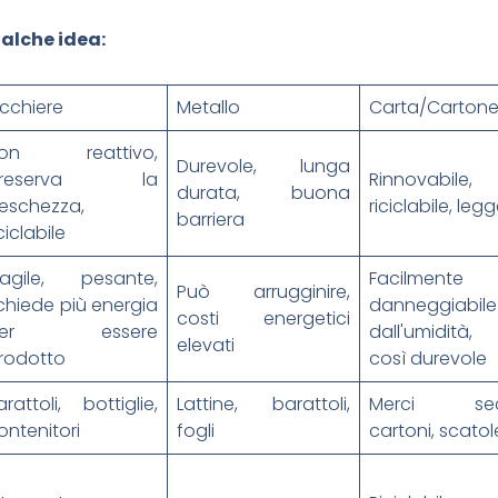
alche idea:
icchiere
Metallo
Carta/Carton
on reattivo,
Durevole, lunga
preserva la
Rinnovabile,
durata, buona
reschezza,
riciclabile, leg
barriera
iciclabile
ragile, pesante,
Facilmente
Può arrugginire,
ichiede più energia
danneggiabile
costi energetici
per essere
dall'umidità
elevati
rodotto
così durevole
arattoli, bottiglie,
Lattine, barattoli,
Merci sec
ontenitori
fogli
cartoni, scatol