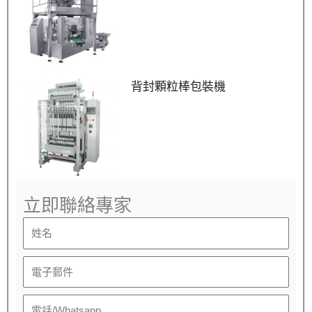
背封顆粒棒包裝機
立即聯絡專家
姓
名
電
子
電
郵