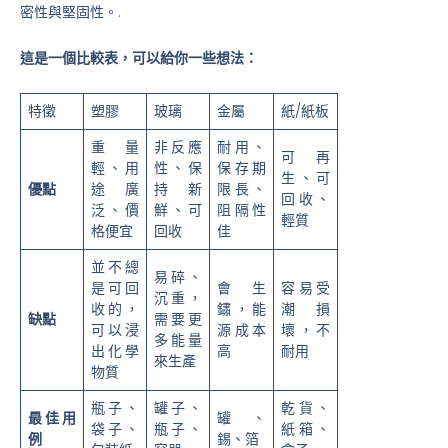
密性與堅固性。.
這是一個比較表，可以給你一些想法：
特徵
塑膠
玻璃
金屬
紙/紙板
重量
非反應
耐用、
可再
輕、用
性、保
保存期
生、可
優點
途廣
持新
限長、
回收、
泛、價
鮮、可
阻隔性
輕質
格便宜
回收
佳
並不總
易碎、
是可回
會生
容易受
沉重，
收的，
鏽，能
潮損
缺點
需要更
可以浸
源成本
壞，不
多能量
出化學
高
耐用
來生產
物質
瓶子、
罐子、
乾貨、
最佳用
罐、
袋子、
瓶子、
紙箱、
例
錫、箔