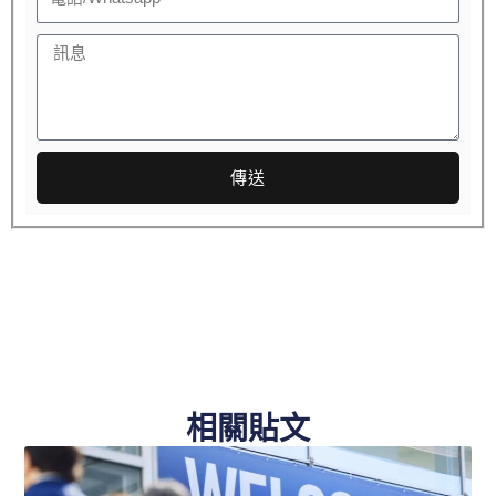
話
件
訊
息
傳送
相關貼文