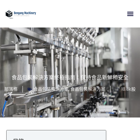
跳
至
內
關於
產品
應用
資源
接觸
容
食品包裝解決方案終極指南：保持食品新鮮和安全
部落格
食品包裝解決方案
,
食品包裝解決方案
18.8k股