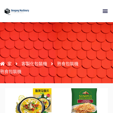
跳
至
內
關於
產品
應用
資源
接觸
容
家
客製化包裝機
熟食包裝機
熟食包裝機