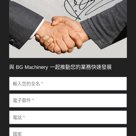
與 BG Machinery 一起推動您的業務快速發展
姓
名
電
子
電
郵
話
件
國