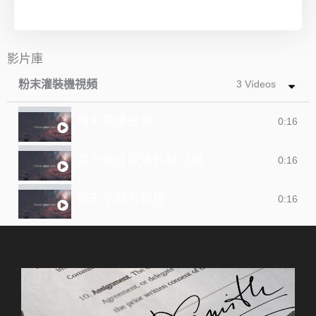
影片庫
粉末灌裝機視頻
3 Vídeos
粉末袋填充機
0:16
漂白粉成型灌裝封口機
0:16
粉末小袋包裝機
0:16