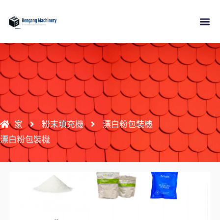
跳
至
內
關於
產品
應用
資源
接觸
容
家
粉末填充機
漂白粉包裝機
漂白粉包裝機