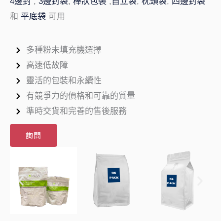
4邊封
,
3邊封袋
,
棒狀包裝
,
自立袋
,
枕頭袋
,
四邊封袋
和
平底袋
可用
多種粉末填充機選擇
高速低故障
靈活的包裝和永續性
有競爭力的價格和可靠的質量
準時交貨和完善的售後服務
詢問