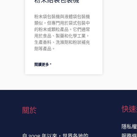
粉末袋包裝機與液體袋包裝機
類似，但專門用於袋式包裝中
的粉末或顆粒產品。它們通常
用於食品、製藥和化學工業，
生產香料、洗滌劑和粉狀補充
劑等產品。
閱讀更多 ”
VI
ID
NL
快速
關於
SV
TR
隱私
HI
服務
自 2008 年以來，世界各地的