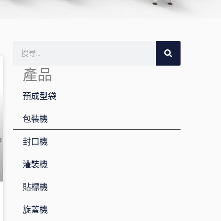
搜
尋
產品
預成型袋
包裝機
封口機
灌裝機
貼標機
旋蓋機