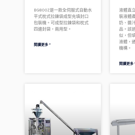
BG800Z是一款全伺服式自動水
液體直
平式枕式拉鍊袋成型充填封口
裝液體
包裝機。可成型拉鍊袋和枕式
奶、醬
四邊封袋，兩用型。
品。該過
似，但
液體，
閱讀更多 ”
機構。
閱讀更多 