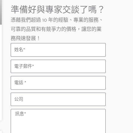
準備好與專家交談了嗎？
憑藉我們超過 10 年的經驗、專業的服務、
可靠的品質和有競爭力的價格，讓您的業
務飛速發展！
姓
名
電
子
電
郵
話
件
公
司
訊
息