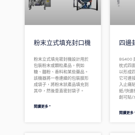
粉末立式填充封口機
四邊
粉末立式填充密封機設計用於
BG40
包裝粉末或顆粒產品，例如
枕式四
糖、麵粉、香料和某些藥品。
以形成
該機器將一卷連續的包裝膜形
它可連
成袋子，將粉末狀產品填充到
入止痛貼
其中，然後垂直密封袋子。
紙/快速
創可貼/
閱讀更多 ”
閱讀更多 