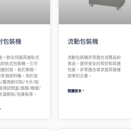
封包裝機
流動包裝機
0 是一款全伺服高速臥式
流動包裝機非常適合消費品和
面封枕式包裝機。它可
食品，提供安全的背封和高速
四邊封袋，易於撕開。
包裝，非常適合尋求提高營運
接多頭送料機，用於送
效率的企業。
/醫用創可貼/卡片/貼
檢測試劑盒/面膜/眼膜/
閱讀更多 ”
水凝膠貼/泡罩板等。
”