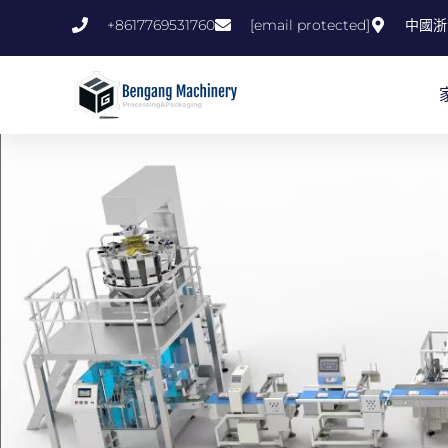
跳
+8617769531760
[email protected]
中國浙
至
內
容