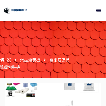
跳
至
內
關於
產品
應用
資源
接觸
容
家
藥品灌裝機
醫藥包裝機
醫療包裝機