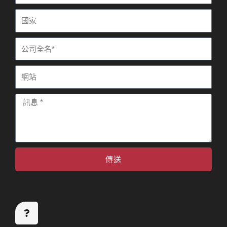
話
件
國
家
公
司
網
站
訊
息
傳送