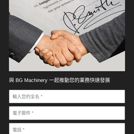
與 BG Machinery 一起推動您的業務快速發展
姓
名
電
子
電
郵