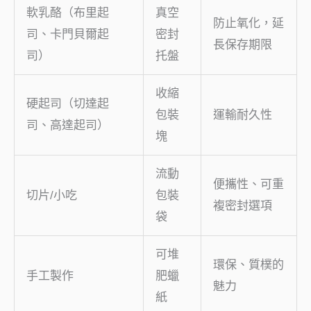
軟乳酪（布里起
真空
防止氧化，延
司、卡門貝爾起
密封
長保存期限
司）
托盤
收縮
硬起司（切達起
包裝
運輸耐久性
司、高達起司）
塊
流動
便攜性、可重
切片/小吃
包裝
複密封選項
袋
可堆
環保、質樸的
手工製作
肥蠟
魅力
紙