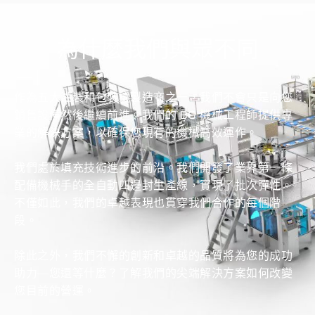
為什麼我們與眾不同
作為五大灌裝和包裝機製造商之一，我們不會只是向您
銷售設備然後繼續前進。我們的 BG 機械工程師提供專
業的解決方案，以確保您現有的機械高效運作。
我們處於填充技術進步的前沿。我們開發了業界第一條
配備機械手的全自動四邊封生產線，實現了批次彈性。
不僅如此，我們的卓越表現也貫穿我們合作的每個階
段。
除此之外，我們不懈的創新和卓越的品質將為您的成功
助力—您還等什麼？了解我們的尖端解決方案如何改變
您目前的營運。