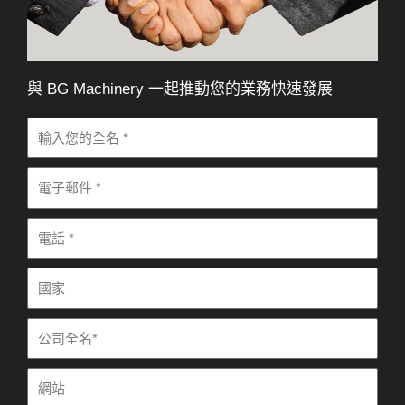
與 BG Machinery 一起推動您的業務快速發展
姓
名
電
子
電
郵
話
件
國
家
公
司
網