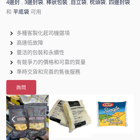
4邊封
,
3邊封袋
,
棒狀包裝
,
自立袋
,
枕頭袋
,
四邊封袋
和
平底袋
可用
多種客製化起司機選項
高速低故障
靈活的包裝和永續性
有競爭力的價格和可靠的質量
準時交貨和完善的售後服務
詢問