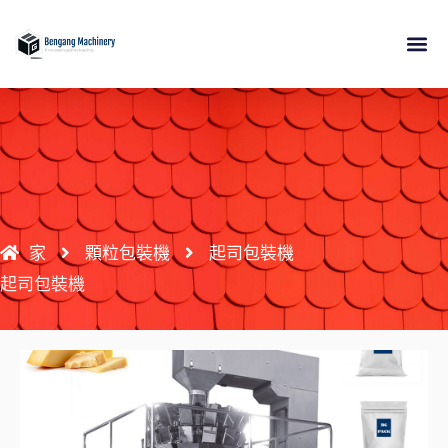
跳
至
內
關於
產品
應用
資源
接觸
容
家
顆粒包裝機
起司包裝機
起司包裝機