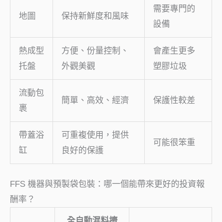
需要專門的
地圖
保持新鮮度和風味
設備
熱成型
方便、份量控制、
會產生更多
托盤
外觀美觀
塑膠垃圾
流動包
簡單、高效、經濟
保護性較差
裹
帶蓋浴
可重複使用，提供
可能很笨重
缸
良好的保護
FFS 機器與預製袋包裝：哪一個能帶來更好的投資報
酬率？
全自動混料擠