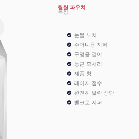
퀄씰 파우치
특징
눈물 노치
주머니용 지퍼
구멍을 걸어
둥근 모서리
제품 창
레이저 점수
완전히 열린 상단
벨크로 지퍼