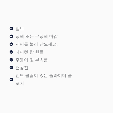
밸브
광택 또는 무광택 마감
지퍼를 눌러 닫으세요.
다이컷 탑 핸들
주둥이 및 부속품
천공전
엔드 클립이 있는 슬라이더 클
로저