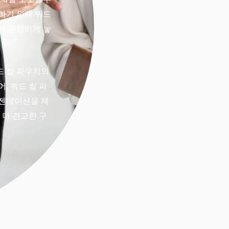
하기 위해 쿼드
해 편평하게 놓
드 씰 파우치의
, 쿼드 씰 파
레젠테이션을 제
 더 견고한 구