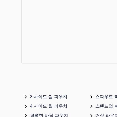
저렴한 가격, 고속. 일반 제품에 이상
적인 포장 솔루션입니다.
더 보기+
3 사이드 씰 파우치
스파우트 
4 사이드 씰 파우치
스탠드업 
평평한 바닥 파우치
거싯 파우