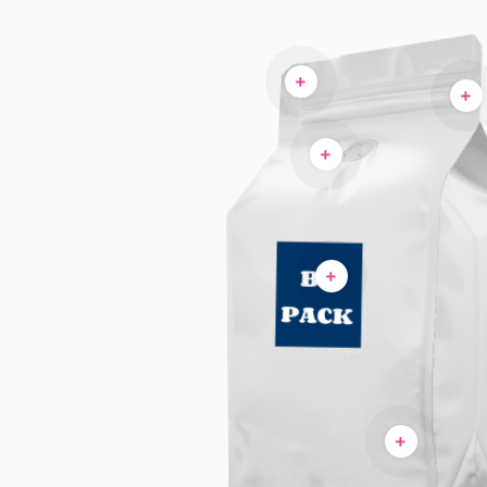
눈
맞
광
포
밸
물
춤
택
켓
브
노
형
또
지
치
디
는
퍼
자
무
를
인
광
선
및
택
택
제
하
품
거
창
나
지
퍼
를
눌
러