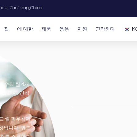
ou, ZheJiang,China.
집
에 대한
제품
응용
자원
연락하다
K
, 수직 씰 4개
, 과자, 간식
드 씰 파우치에
것입니다. 쿼드
우치를 소모할수