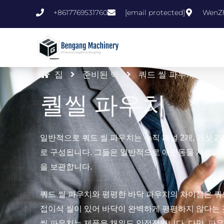
콘
+8617769531760
[email protected]
WenZh
텐
츠
로
건
집
준비된 백
쿼드 씰 파우치
너
퀄씰 파우치
뛰
기
일반적으로 쿼드 씰 파우치는 수직 패널 2개, 거싯 2개
로 구성됩니다. 그들은 일반적으로 애완동물 사료, 커피
을 보관합니다.
쿼드 씰 파우치와 평평한 바닥 파우치의 차이점은 쿼
접이식 씰이 있어 바닥이 완벽하게 평평하지 않다는 
씰 파우치는 제품을 채워도 안정적입니다. 다만, 파