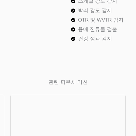
스케일 강도 감지
박리 강도 감지
OTR 및 WVTR 감지
용매 잔류물 검출
건강 성과 감지
관련 파우치 머신
Pouch Packaging Machine