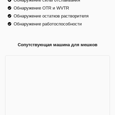
Обнаружение силы отслаивания
Обнаружение OTR и WVTR
Обнаружение остатков растворителя
Обнаружение работоспособности
Сопутствующая машина для мешков
Упаковочная машина ВФФС
Низкая цена, высокая скорость.
Идеальное упаковочное решение для
обычного продукта.
БОЛЬШЕ+