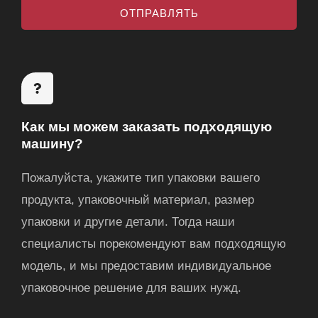
а
я
ОТПРАВЛЯТЬ
щ
ч
й
е
т
т
н
а
и
е
Как мы можем заказать подходящую
машину?
Пожалуйста, укажите тип упаковки вашего
продукта, упаковочный материал, размер
упаковки и другие детали. Тогда наши
специалисты порекомендуют вам подходящую
модель, и мы предоставим индивидуальное
упаковочное решение для ваших нужд.