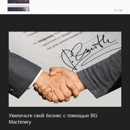
МАШИНА ДЛЯ УПАКОВКИ КАРТОФЕЛ
0:16
МАЛЕНЬКАЯ УПАКОВОЧНАЯ МАШИНА
0:16
Увеличьте свой бизнес с помощью BG
Machinery