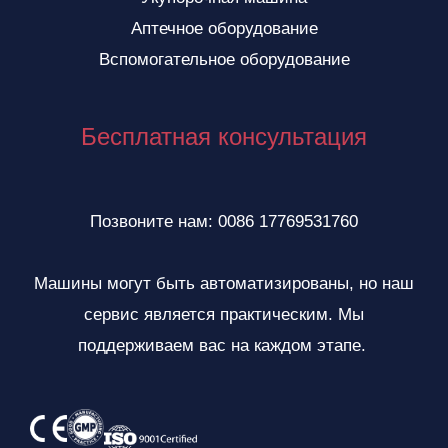
Аптечное оборудование
VI
Вспомогательное оборудование
ID
ZH
Бесплатная консультация
NL
SV
TR
Позвоните нам: 0086 17769531760
HI
Машины могут быть автоматизированы, но наш
TH
сервис является практическим. Мы
KO
поддерживаем вас на каждом этапе.
PT
JA
IT