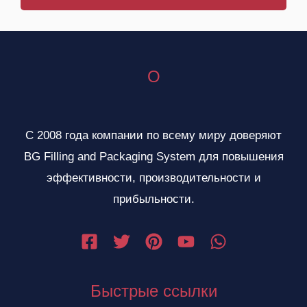
щ
и
я
е
я
п
н
о
и
О
ч
е
т
а
С 2008 года компании по всему миру доверяют
BG Filling and Packaging System для повышения
эффективности, производительности и
прибыльности.
Быстрые ссылки