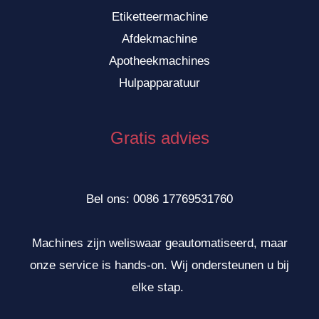
Etiketteermachine
Afdekmachine
Apotheekmachines
Hulpapparatuur
Gratis advies
VI
ID
ZH
Bel ons: 0086 17769531760
SV
TR
Machines zijn weliswaar geautomatiseerd, maar
HI
onze service is hands-on. Wij ondersteunen u bij
TH
elke stap.
KO