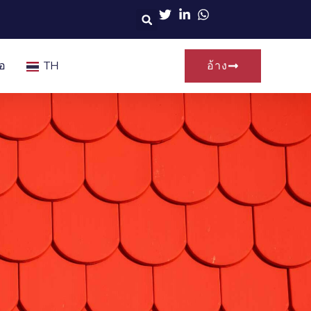
่อ
TH
อ้าง