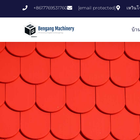
ข้าม
+8617769531760
[email protected]
เหวินโจ
ไป
ที่
บ้า
เนื้อหา