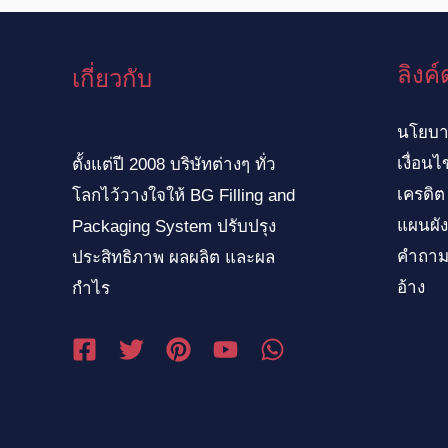
VI
ID
ลิงค์
เกี่ยวกับ
ZH
NL
นโยบา
SV
เงื่อน
ตั้งแต่ปี 2008 บริษัทต่างๆ ทั่ว
TR
เครดิต
โลกไว้วางใจให้ BG Filling and
แผนผัง
HI
Packaging System ปรับปรุง
คำถามท
ประสิทธิภาพ ผลผลิต และผล
KO
อ้าง
กำไร
PT
JA
IT
RU
AR