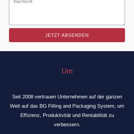
N
t
f
a
e
o
c
r
n
h
n
JETZT ABSENDEN
r
e
i
h
c
m
h
e
Um
t
n
Seit 2008 vertrauen Unternehmen auf der ganzen
Welt auf das BG Filling and Packaging System, um
Effizienz, Produktivität und Rentabilität zu
verbessern.