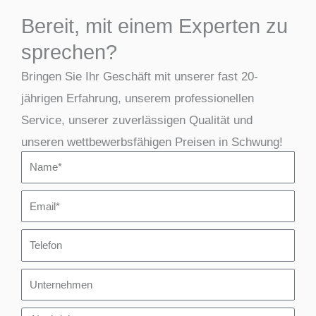
Bereit, mit einem Experten zu
sprechen?
Bringen Sie Ihr Geschäft mit unserer fast 20-
jährigen Erfahrung, unserem professionellen
Service, unserer zuverlässigen Qualität und
unseren wettbewerbsfähigen Preisen in Schwung!
N
a
E
m
m
e
T
a
e
i
U
l
l
n
e