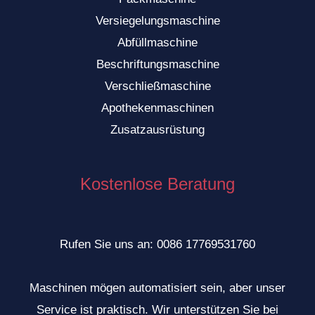
Versiegelungsmaschine
Abfüllmaschine
Beschriftungsmaschine
Verschließmaschine
Apothekenmaschinen
VI
Zusatzausrüstung
ID
ZH
Kostenlose Beratung
NL
SV
TR
Rufen Sie uns an: 0086 17769531760
HI
Maschinen mögen automatisiert sein, aber unser
TH
Service ist praktisch. Wir unterstützen Sie bei
KO