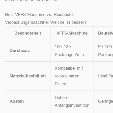
Reis-VFFS-Maschine vs. Reisbeutel-
Verpackungsmaschine: Welche ist besser?
Besonderheit
VFFS-Maschine
Beutel
100–180
50–100
Durchsatz
Packungen/min
Packung
Kompatibel mit
Materialflexibilität
recycelbaren
Ideal fü
Folien
Höhere
Kosten
Geringe
Anfangsinvestition