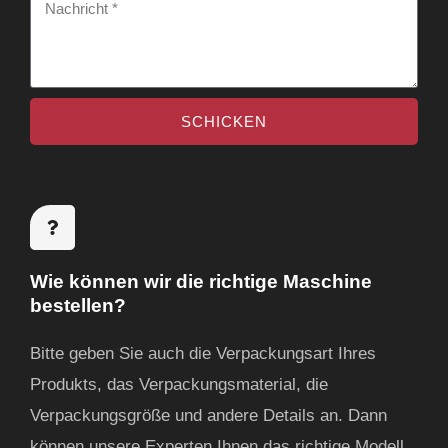
N
b
r
a
s
n
c
e
e
h
i
h
SCHICKEN
r
t
m
i
e
e
c
n
h
t
Wie können wir die richtige Maschine
bestellen?
Bitte geben Sie auch die Verpackungsart Ihres
Produkts, das Verpackungsmaterial, die
Verpackungsgröße und andere Details an. Dann
können unsere Experten Ihnen das richtige Modell