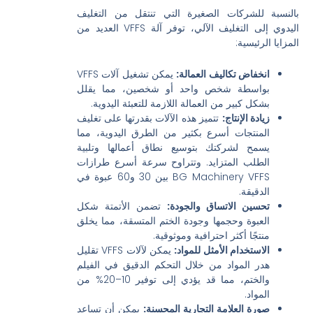
بالنسبة للشركات الصغيرة التي تنتقل من التغليف
اليدوي إلى التغليف الآلي، توفر آلة VFFS العديد من
المزايا الرئيسية:
انخفاض تكاليف العمالة:
يمكن تشغيل آلات VFFS
بواسطة شخص واحد أو شخصين، مما يقلل
بشكل كبير من العمالة اللازمة للتعبئة اليدوية.
زيادة الإنتاج:
تتميز هذه الآلات بقدرتها على تغليف
المنتجات أسرع بكثير من الطرق اليدوية، مما
يسمح لشركتك بتوسيع نطاق أعمالها وتلبية
الطلب المتزايد. وتتراوح سرعة أسرع طرازات
BG Machinery VFFS بين 30 و60 عبوة في
الدقيقة.
تحسين الاتساق والجودة:
تضمن الأتمتة شكل
العبوة وحجمها وجودة الختم المتسقة، مما يخلق
منتجًا أكثر احترافية وموثوقية.
الاستخدام الأمثل للمواد:
يمكن لآلات VFFS تقليل
هدر المواد من خلال التحكم الدقيق في الفيلم
والختم، مما قد يؤدي إلى توفير 10–20% من
المواد.
صورة العلامة التجارية المحسنة:
يمكن أن تساعد