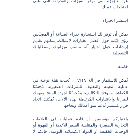
عن الأجهزة التي توفر الميزات والقدرات التي تلبي
احتياجات عملك.
استشر الخبراء
يمكن أن توفر لك استشارة خبراء الصناعة أو المصنّعين
رؤى قيّمة حول أفضل الخيارات لأعمالك. يمكنهم تقديم
إرشادات حول اختيار آلة تناسب ميزانيتك ومتطلباتك
التشغيلية.
خاتمة
يُمكن للاستثمار في آلة VFFS أن يُحدث نقلة نوعية في
عملية التعبئة والتغليف للشركات الصغيرة، مُحسّنًا
الكفاءة، وموفرًا للتكاليف، ومُحسّنًا لجودة المنتج. بفهمك
للمزايا والاعتبارات المُرتبطة بهذه الآلات، يُمكنك اتخاذ
قرار مُستنير يُدعم نمو أعمالك ونجاحها.
باعتباركم مؤسسين أو قادة عمليات في العلامات
التجارية الصغيرة والمتناهية الصغر للأغذية أو القهوة أو
الوجبات الخفيفة أو المواد الكيميائية اليومية، فإنكم لا