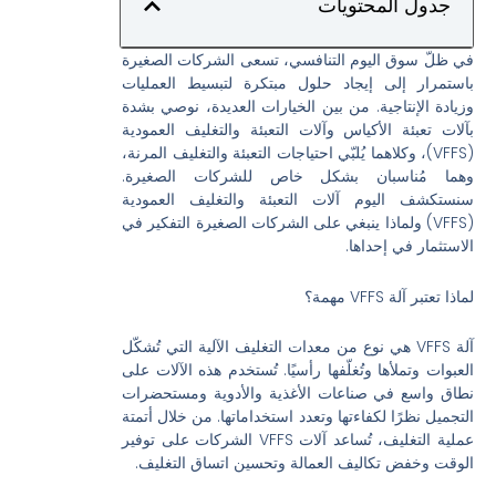
جدول المحتويات
في ظلّ سوق اليوم التنافسي، تسعى الشركات الصغيرة
باستمرار إلى إيجاد حلول مبتكرة لتبسيط العمليات
وزيادة الإنتاجية. من بين الخيارات العديدة، نوصي بشدة
بآلات تعبئة الأكياس وآلات التعبئة والتغليف العمودية
(VFFS)، وكلاهما يُلبّي احتياجات التعبئة والتغليف المرنة،
وهما مُناسبان بشكل خاص للشركات الصغيرة.
سنستكشف اليوم آلات التعبئة والتغليف العمودية
(VFFS) ولماذا ينبغي على الشركات الصغيرة التفكير في
الاستثمار في إحداها.
لماذا تعتبر آلة VFFS مهمة؟
آلة VFFS هي نوع من معدات التغليف الآلية التي تُشكّل
العبوات وتملأها وتُغلّفها رأسيًا. تُستخدم هذه الآلات على
نطاق واسع في صناعات الأغذية والأدوية ومستحضرات
التجميل نظرًا لكفاءتها وتعدد استخداماتها. من خلال أتمتة
عملية التغليف، تُساعد آلات VFFS الشركات على توفير
الوقت وخفض تكاليف العمالة وتحسين اتساق التغليف.