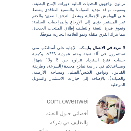
تزالون تواجهون التحديات التالية: دورات الإنتاج البطيئة،
وتفويت نوافذ تجديد القنوات؛ والتصنيع التعاقدي يضغط
على الهوامش الإجمالية ويشغل التدفق النقدي؛ والختم
غير المستقر يؤدي إلى الإرجاع والمراجعات السلبية؛
وتعوق قدرة التعبئة والتغليف إطلاق المنتجات الجديدة،
مما يترك الفرق مثقلة ونمو العلامة التجارية متوقفًا.
لا تتردد في الاتصال بنا
يمكننا الإجابة على أسئلتكم: متى
تستثمرون في آلة تعبئة وختم عمودية VFFS، وكيفية
حساب فترة استرداد تتراوح بين 6 و18 شهرًا،
ومساعدتكم في دراسة نماذج محددة (السرعة، وطريقة
القياس، وتوافق الكيس/الفيلم، ومساحة الأرضية،
والصيانة)، بالإضافة إلى خيارات الاستثمار والتمويل
المرحلية.
com.owenwei
أخصائي حلول التعبئة
والتغليف في شركة