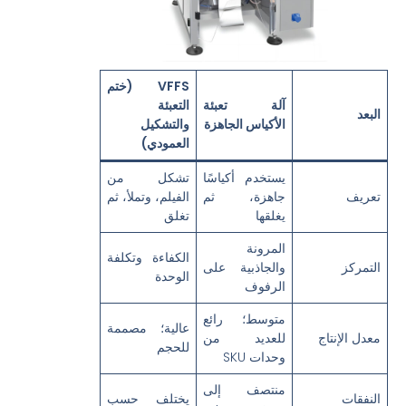
VFFS (ختم
آلة تعبئة
التعبئة
البعد
الأكياس الجاهزة
والتشكيل
العمودي)
يستخدم أكياسًا
تشكل من
تعريف
جاهزة، ثم
الفيلم، وتملأ، ثم
يغلقها
تغلق
المرونة
الكفاءة وتكلفة
التمركز
والجاذبية على
الوحدة
الرفوف
متوسط؛ رائع
عالية؛ مصممة
معدل الإنتاج
للعديد من
للحجم
وحدات SKU
منتصف إلى
النفقات
يختلف حسب