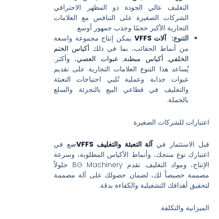
التغليف عالي الجودة ذو المظهر الاحترافي
الشركات الصغيرة على التنافس مع العلامات
التجارية الأكبر حجمًا وجذب جمهور أوسع.
التنوع:
آلات VFFS
يمكن إنتاج مجموعة واسعة
من أنماط الحقائب، بما في ذلك
أكياس الختم
الخلفي
,
أكياس مبطنة
,
عبوات العصي
، وأكثر.
يُساعد هذا التنوع العلامات التجارية على تقديم
عبوات جذابة وعملية تُلبي احتياجات التعبئة
والتغليف في قطاعي البيع بالتجزئة والسلع
بالجملة.
اعتبارات للشركات الصغيرة
قبل الاستثمار في
آلة التعبئة والتغليف VFFS
ضع في
اعتبارك نوع منتجك، وأنماط الأكياس المطلوبة، وسرعة
الإنتاج، ومواد التغليف. تقدم BG Machinery حلولاً
مصممة خصيصاً لك، لضمان حصولك على آلة مصممة
لتحقيق أهدافك التشغيلية والكفاءة بدقة.
الميزانية والتكلفة