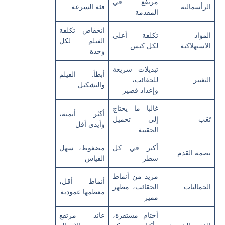
مرتفع في
الرأسمالية
فئة السرعة
المقدمة
انخفاض تكلفة
المواد
تكلفة أعلى
الفيلم لكل
الاستهلاكية
لكل كيس
وحدة
تبديلات سريعة
أبطأ: الفيلم
التغيير
للحقائب،
والتشكيل
وإعداد قصير
غالبا ما يحتاج
أكثر أتمتة،
تَعَب
إلى تحميل
وأيدي أقل
الحقيبة
أكبر في كل
مضغوط، سهل
بصمة القدم
سطر
القياس
مزيد من أنماط
أنماط أقل،
الجماليات
الحقائب، مظهر
معظمها عمودية
مميز
أختام مستقرة،
عائد مرتفع