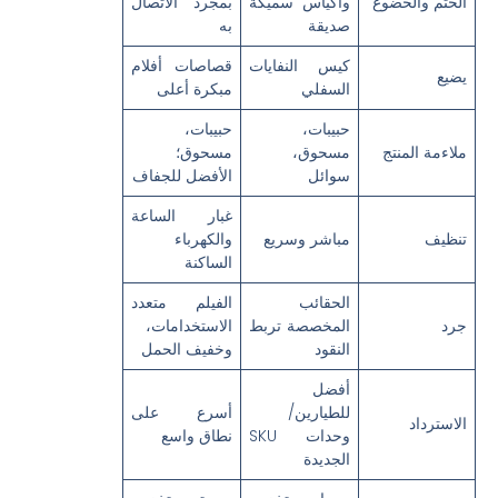
الختم والخضوع
وأكياس سميكة
بمجرد الاتصال
صديقة
به
كيس النفايات
قصاصات أفلام
يضيع
السفلي
مبكرة أعلى
حبيبات،
حبيبات،
ملاءمة المنتج
مسحوق،
مسحوق؛
سوائل
الأفضل للجفاف
غبار الساعة
تنظيف
مباشر وسريع
والكهرباء
الساكنة
الحقائب
الفيلم متعدد
جرد
المخصصة تربط
الاستخدامات،
النقود
وخفيف الحمل
أفضل
للطيارين/
أسرع على
الاسترداد
وحدات SKU
نطاق واسع
الجديدة