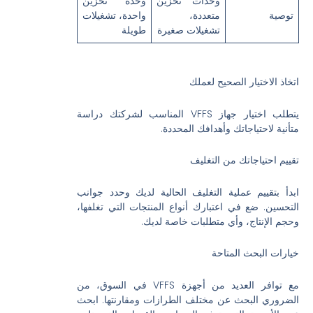
وحدات تخزين
وحدة تخزين
توصية
متعددة،
واحدة، تشغيلات
تشغيلات صغيرة
طويلة
اتخاذ الاختيار الصحيح لعملك
يتطلب اختيار جهاز VFFS المناسب لشركتك دراسة
متأنية لاحتياجاتك وأهدافك المحددة.
تقييم احتياجاتك من التغليف
ابدأ بتقييم عملية التغليف الحالية لديك وحدد جوانب
التحسين. ضع في اعتبارك أنواع المنتجات التي تغلفها،
وحجم الإنتاج، وأي متطلبات خاصة لديك.
خيارات البحث المتاحة
مع توافر العديد من أجهزة VFFS في السوق، من
الضروري البحث عن مختلف الطرازات ومقارنتها. ابحث