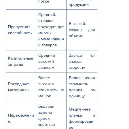
полке
продукции
Средний;
отлично
Высокий;
Пропускная
подходит для
создан для
способность
многих
объема
наименовани
й товаров
Средний–
Зависит от
Капитальные
высокий
класса
затраты
авансом
скорости
Более
Более низкая
Расходные
высокая
стоимость
материалы
стоимость за
пленки за
мешок
единицу
Быстрая
Медленнее:
замена
Переключени
пленка и
сумок,
е
формирован
короткая
ие