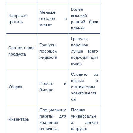
Более
Меньше
Напрасно
высокий
отходов в
тратить
ранний брак
мешке
пленки
Гранулы,
Гранулы,
порошок;
Соответствие
порошок,
лучше всего
продукта
жидкости
подходит для
сухих
Следите за
пылью и
Просто и
Уборка
статическим
быстро
электричеств
ом
Специальные
Пленка
пакеты для
универсальн
Инвентарь
хранения
а, легкая
наличных
нагрузка