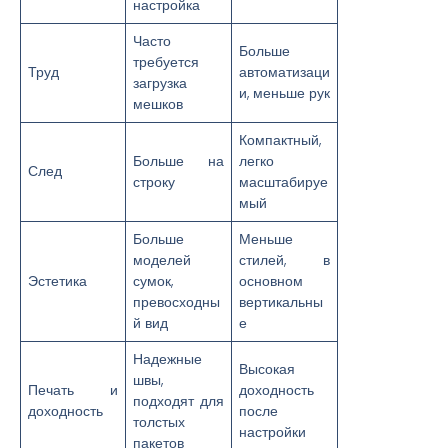
настройка
Часто
Больше
требуется
Труд
автоматизаци
загрузка
и, меньше рук
мешков
Компактный,
Больше на
легко
След
строку
масштабируе
мый
Больше
Меньше
моделей
стилей, в
Эстетика
сумок,
основном
превосходны
вертикальны
й вид
е
Надежные
Высокая
швы,
Печать и
доходность
подходят для
доходность
после
толстых
настройки
пакетов