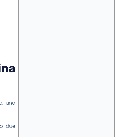
ina
o, una
 o due