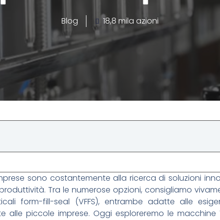
Blog
18,8 mila azioni
mprese sono costantemente alla ricerca di soluzioni inn
produttività. Tra le numerose opzioni, consigliamo vivam
cali form-fill-seal (VFFS), entrambe adatte alle esige
tte alle piccole imprese. Oggi esploreremo le macchine