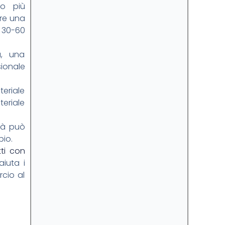
to più
are una
i 30-60
a, una
sionale
eriale
teriale
tà può
pio.
ti con
aiuta i
rcio al