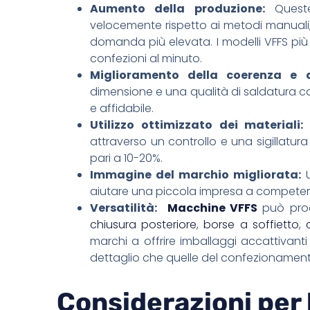
Aumento della produzione:
Queste
velocemente rispetto ai metodi manuali
domanda più elevata. I modelli VFFS pi
confezioni al minuto.
Miglioramento della coerenza e d
dimensione e una qualità di saldatura co
e affidabile.
Utilizzo ottimizzato dei materiali:
L
attraverso un controllo e una sigillatura
pari a 10-20%.
Immagine del marchio migliorata:
U
aiutare una piccola impresa a competere
Versatilità:
Macchine VFFS
può prod
chiusura posteriore
,
borse a soffietto
,
marchi a offrire imballaggi accattivant
dettaglio che quelle del confezionamento
Considerazioni per 