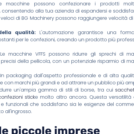
 macchine possono confezionare i prodotti mol
, consentendo alla tua azienda di espandersi e soddisf
ù veloci di BG Machinery possono raggiungere velocità d
ella qualità:
L'automazione garantisce una form
stanti per le confezioni, creando un prodotto più profes
e macchine VFFS possono ridurre gli sprechi di mat
 precisi della pellicola, con un potenziale risparmio di ma
n packaging dall'aspetto professionale e di alta quali
 con marchi più grandi e ad attrarre un pubblico più am
urre un'ampia gamma di stili di borse, tra cui
sacchet
confezioni stick
e molto altro ancora. Questa versatilità 
i e funzionali che soddisfano sia le esigenze del comme
 all'ingrosso.
le piccole imprese