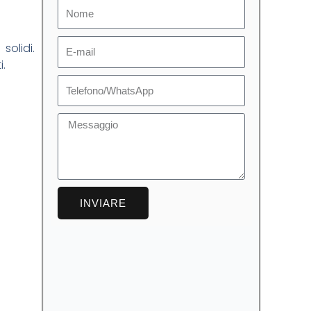
Nome
E-
 solidi.
i.
mail
Telefono
Messaggio
INVIARE