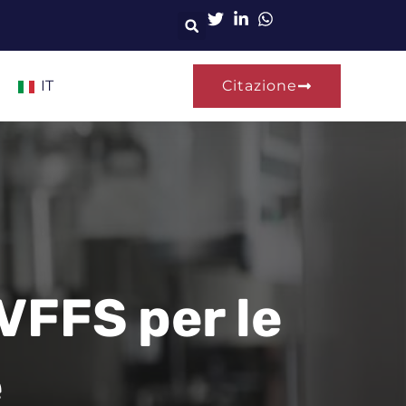
IT
Citazione
VFFS per le
e