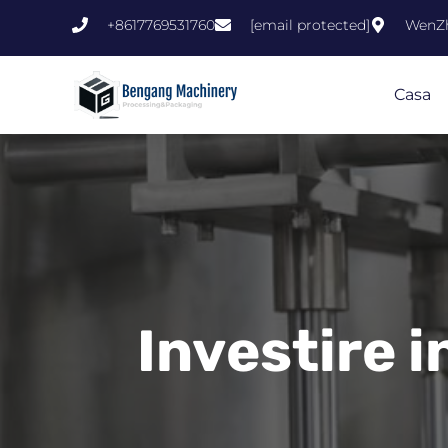
Vai
+8617769531760
[email protected]
WenZh
al
contenuto
Casa
Investire 