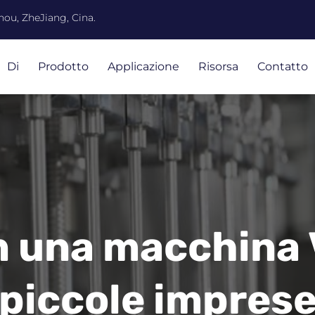
ou, ZheJiang, Cina.
Di
Prodotto
Applicazione
Risorsa
Contatto
in una macchina 
piccole impres