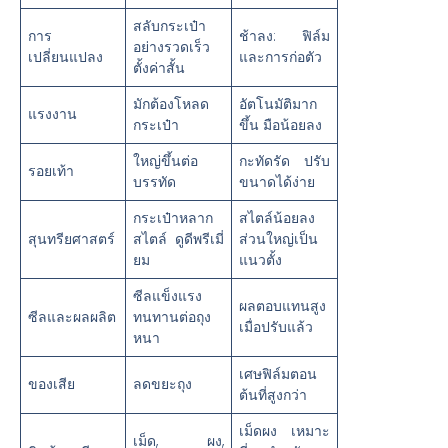
สลับกระเป๋า
การ
ช้าลง: ฟิล์ม
อย่างรวดเร็ว
เปลี่ยนแปลง
และการก่อตัว
ตั้งค่าสั้น
มักต้องโหลด
อัตโนมัติมาก
แรงงาน
กระเป๋า
ขึ้น มือน้อยลง
ใหญ่ขึ้นต่อ
กะทัดรัด ปรับ
รอยเท้า
บรรทัด
ขนาดได้ง่าย
กระเป๋าหลาก
สไตล์น้อยลง
สุนทรียศาสตร์
สไตล์ ดูดีพรีเมี่
ส่วนใหญ่เป็น
ยม
แนวตั้ง
ซีลแข็งแรง
ผลตอบแทนสูง
ซีลและผลผลิต
ทนทานต่อถุง
เมื่อปรับแล้ว
หนา
เศษฟิล์มตอน
ของเสีย
ลดขยะถุง
ต้นที่สูงกว่า
เม็ดผง เหมาะ
เม็ด, ผง,