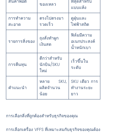
สินค้าพอดี
ที่สุดสำหรับ
ของเหลว
แบบแห้ง
การทำความ
ตรงไปตรงมา
ดูฝุ่นและ
สะอาด
รวดเร็ว
ไฟฟ้าสถิต
ฟิล์มมีความ
ถุงสั่งทำผูก
รายการสิ่งของ
อเนกประสงค์
เงินสด
น้ำหนักเบา
ดีกว่าสำหรับ
เร็วขึ้นใน
การคืนทุน
นักบิน/SKU
ระดับ
ใหม่
หลาย SKU,
SKU เดียว การ
คำแนะนำ
ผลิตจำนวน
ทำงานระยะ
น้อย
ยาว
การเลือกสิ่งที่ถูกต้องสำหรับธุรกิจของคุณ
การเลือกเครื่อง VFFS ที่เหมาะสมกับธุรกิจของคุณต้อง