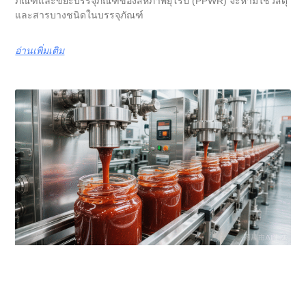
ภัณฑ์และขยะบรรจุภัณฑ์ของสหภาพยุโรป (PPWR) จะห้ามใช้วัสดุ
และสารบางชนิดในบรรจุภัณฑ์
อ่านเพิ่มเติม