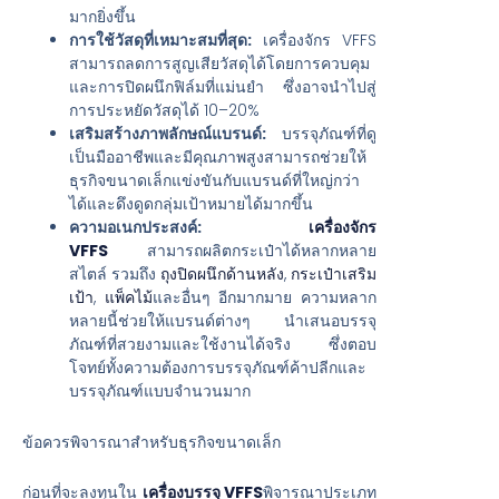
มากยิ่งขึ้น
การใช้วัสดุที่เหมาะสมที่สุด:
เครื่องจักร VFFS
สามารถลดการสูญเสียวัสดุได้โดยการควบคุม
และการปิดผนึกฟิล์มที่แม่นยำ ซึ่งอาจนำไปสู่
การประหยัดวัสดุได้ 10–20%
เสริมสร้างภาพลักษณ์แบรนด์:
บรรจุภัณฑ์ที่ดู
เป็นมืออาชีพและมีคุณภาพสูงสามารถช่วยให้
ธุรกิจขนาดเล็กแข่งขันกับแบรนด์ที่ใหญ่กว่า
ได้และดึงดูดกลุ่มเป้าหมายได้มากขึ้น
ความอเนกประสงค์:
เครื่องจักร
VFFS
สามารถผลิตกระเป๋าได้หลากหลาย
สไตล์ รวมถึง
ถุงปิดผนึกด้านหลัง
,
กระเป๋าเสริม
เป้า
,
แพ็คไม้
และอื่นๆ อีกมากมาย ความหลาก
หลายนี้ช่วยให้แบรนด์ต่างๆ นำเสนอบรรจุ
ภัณฑ์ที่สวยงามและใช้งานได้จริง ซึ่งตอบ
โจทย์ทั้งความต้องการบรรจุภัณฑ์ค้าปลีกและ
บรรจุภัณฑ์แบบจำนวนมาก
ข้อควรพิจารณาสำหรับธุรกิจขนาดเล็ก
ก่อนที่จะลงทุนใน
เครื่องบรรจุ VFFS
พิจารณาประเภท