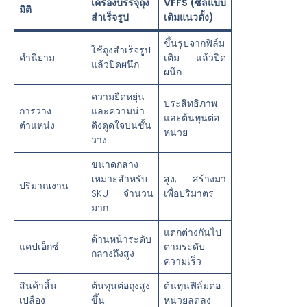
เครื่องบรรจุถุง
VFFS (ซีลแบบ
มิติ
สำเร็จรูป
เติมแนวตั้ง)
ขึ้นรูปจากฟิล์ม
ใช้ถุงสำเร็จรูป
คำนิยาม
เติม แล้วปิด
แล้วปิดผนึก
ผนึก
ความยืดหยุ่น
ประสิทธิภาพ
การวาง
และความน่า
และต้นทุนต่อ
ตำแหน่ง
ดึงดูดใจบนชั้น
หน่วย
วาง
ขนาดกลาง
เหมาะสำหรับ
สูง; สร้างมา
ปริมาณงาน
SKU จำนวน
เพื่อปริมาตร
มาก
แตกต่างกันไป
ด้านหน้าระดับ
แคปเอ็กซ์
ตามระดับ
กลางถึงสูง
ความเร็ว
สินค้าสิ้น
ต้นทุนต่อถุงสูง
ต้นทุนฟิล์มต่อ
เปลือง
ขึ้น
หน่วยลดลง