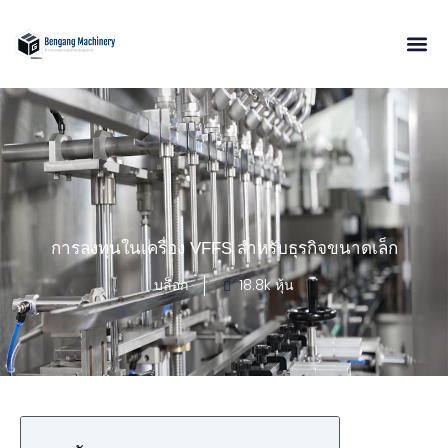
ข้าม
ไป
ที่
เนื้อหา
การลงทุนในเครื่อง VFFS สำหรับธุรกิจขนาดเล็ก
บล็อก
18.8k หุ้น